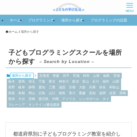
MENU
ホーム
プログラミング
場所から探す
プログラミングの話題
ホーム
場所から探す
子どもプログラミングスクールを場所
から探す
– Search by Location –
場所から探す
北海道
青森
岩手
宮城
秋田
山形
福島
茨城
栃木
群馬
埼玉
千葉
東京
神奈川
新潟
富山
石川
福井
山梨
長野
岐阜
静岡
愛知
三重
滋賀
京都
大阪
兵庫
奈良
和歌山
鳥取
島根
岡山
広島
山口
徳島
香川
愛媛
高知
福岡
佐賀
長崎
熊本
大分
宮崎
鹿児島
沖縄
アメリカ
シンガポール
タイ
マレーシア
オンライン/通信講座
都道府県別に子どもプログラミング教室を紹介し