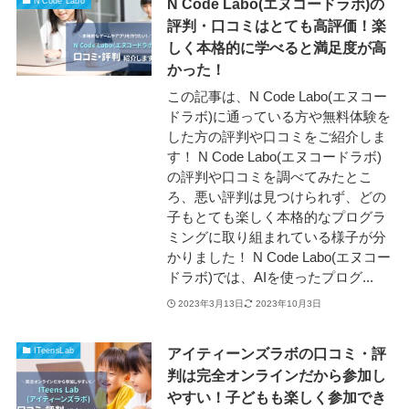
N Code Labo(エヌコードラボ)の
N Code Labo
評判・口コミはとても高評価！楽
しく本格的に学べると満足度が高
かった！
この記事は、N Code Labo(エヌコー
ドラボ)に通っている方や無料体験を
した方の評判や口コミをご紹介しま
す！ N Code Labo(エヌコードラボ)
の評判や口コミを調べてみたとこ
ろ、悪い評判は見つけられず、どの
子もとても楽しく本格的なプログラ
ミングに取り組まれている様子が分
かりました！ N Code Labo(エヌコー
ドラボ)では、AIを使ったプログ...
2023年3月13日
2023年10月3日
アイティーンズラボの口コミ・評
ITeensLab
判は完全オンラインだから参加し
やすい！子どもも楽しく参加でき