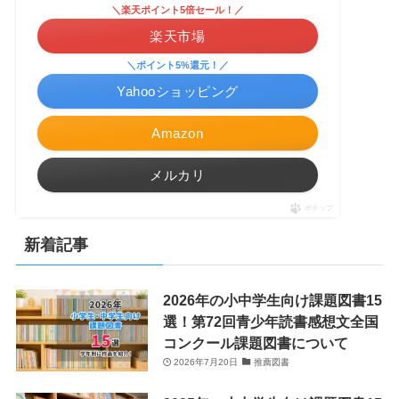
＼楽天ポイント5倍セール！／
楽天市場
＼ポイント5%還元！／
Yahooショッピング
Amazon
メルカリ
ポチップ
新着記事
2026年の小中学生向け課題図書15
選！第72回青少年読書感想文全国
コンクール課題図書について
2026年7月20日
推薦図書