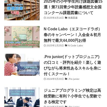
2025年の小中学生向け課題図書15
選！第71回青少年読書感想文全国
コンクール課題図書について
2025年4月14日
推薦図書
N Code Labo（エヌコードラボ）
春のキャンペーン！入会金＆初月
無料で最大44,000円お得
2025年1月25日
N Code Labo
.Pro junior(ドットプロジュニア)
の口コミ・評判を紹介！楽しく遊
びながら将来性あるスキルを身に
付くスクール！
2024年5月20日
.Pro junior
ジュニアプログラミング検定は高
校受験に有利？小学生でも受験で
きる検定です
2024年3月30日
.Pro junior