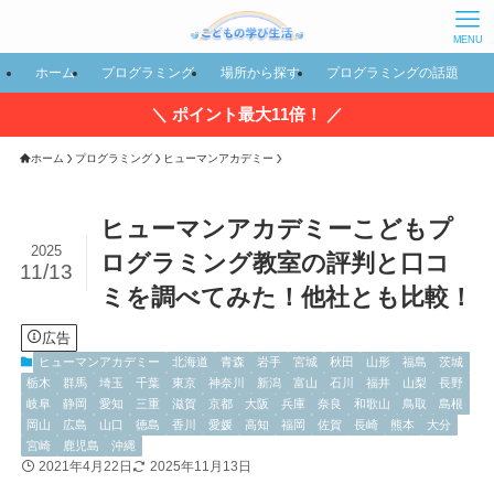
MENU
ホーム
プログラミング
場所から探す
プログラミングの話題
＼ ポイント最大11倍！ ／
ホーム
プログラミング
ヒューマンアカデミー
ヒューマンアカデミーこどもプ
2025
ログラミング教室の評判と口コ
11/13
ミを調べてみた！他社とも比較！
広告
ヒューマンアカデミー
北海道
青森
岩手
宮城
秋田
山形
福島
茨城
栃木
群馬
埼玉
千葉
東京
神奈川
新潟
富山
石川
福井
山梨
長野
岐阜
静岡
愛知
三重
滋賀
京都
大阪
兵庫
奈良
和歌山
鳥取
島根
岡山
広島
山口
徳島
香川
愛媛
高知
福岡
佐賀
長崎
熊本
大分
宮崎
鹿児島
沖縄
2021年4月22日
2025年11月13日