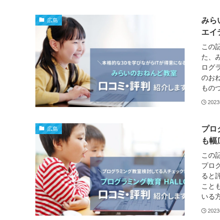
みら
広島
エイ
この
た、
ログ
のお
ものづ
202
プロ
広島
も幅
この
プロ
ると
こと
いる方
202