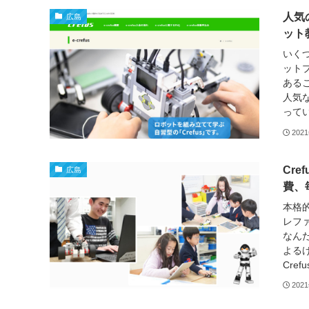
人気
広島
ット
いくつ
ット
ある
人気
ってい
202
Cr
広島
費、
本格
レフ
なん
よる
Cre
202