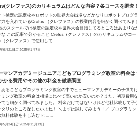
efus(クレファス)のカリキュラムはどんな内容？各コースを調査
ット検定の認定校やロボットの世界大会出場などかなりロボットプログ
力を入れているCrefus （クレファス）の授業内容を細かく調べてみま
 他のスクールでは検定の認定校や世界大会目指してるところはあまりな
な この記事で分かること Crefus（クレファス）のカリキュラムやコー
fus（クレファス）で使用して...
1年6月21日
2025年1月7日
ーマンアカデミージュニアこどもプログラミング教室の料金は
かかる費用やその他の料金を徹底調査
くあるこどもプログラミング教室の中でヒューマンアカデミーの子供向
ラミング教室の料金は相場に比べて高いのか安いのか？また、初期費用
いても細かく調べてみました。 料金だけではないけれど他社比較して子
ッタリのところ探したいよね！ ＼まずは試してみよう！／ プログラミン
無料体験を申し込む ヒュ...
1年5月24日
2025年11月13日