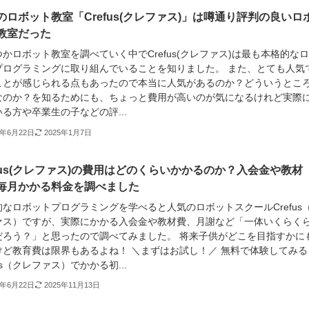
のロボット教室「Crefus(クレファス)」は噂通り評判の良いロ
教室だった
かロボット教室を調べていく中でCrefus(クレファス)は最も本格的な
プログラミングに取り組んでいることを知りました。 また、とても人気
ことが感じられる点もあったので本当に人気があるのか？どういうとこ
なのか？を知るためにも、ちょっと費用が高いのが気になるけれど実際
る方や卒業生の子などの評...
1年6月22日
2025年1月7日
efus(クレファス)の費用はどのくらいかかるのか？入会金や教材
毎月かかる料金を調べました
的なロボットプログラミングを学べると人気のロボットスクールCrefus
ァス）ですが、実際にかかる入会金や教材費、月謝など「一体いくらく
だろう？」と思ったので調べてみました。 将来子供がどこを目指すかに
けど教育費は限界もあるよね！ ＼まずはお試し！／ 無料で体験してみる
fus（クレファス）でかかる初...
1年6月22日
2025年11月13日