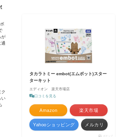
ボ
ロボ
で
ろが
に通
タカラトミー embot(エムボット)スター
ターキット
エディオン 楽天市場店
（ク
口コミを見る
らい
も
Amazon
楽天市場
Yahooショッピング
メルカリ
ポチップ