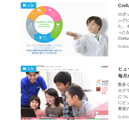
Cr
広島
ロボ
ングに
た。
ったか
Cre
202
ヒュ
広島
毎月
数多
ログ
につ
にピ
教室の
202