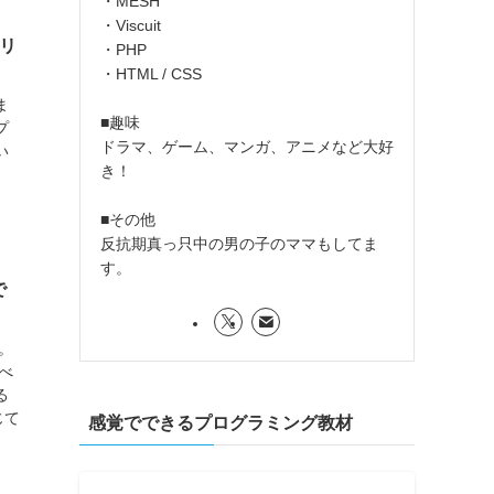
・MESH
・Viscuit
リ
・PHP
・HTML / CSS
ま
■趣味
プ
ドラマ、ゲーム、マンガ、アニメなど大好
い
き！
。
■その他
反抗期真っ只中の男の子のママもしてま
す。
で
。
べ
る
じて
感覚でできるプログラミング教材