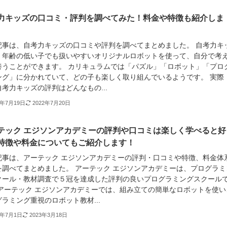
力キッズの口コミ・評判を調べてみた！料金や特徴も紹介しま
記事は、自考力キッズの口コミや評判を調べてまとめました。 自考力キ
、年齢の低い子でも扱いやすいオリジナルロボットを使って、自分で考
養うことができます。 カリキュラムでは「パズル」「ロボット」「プロ
ング」に分かれていて、どの子も楽しく取り組んでいるようです。 実際
考力キッズの評判はどんなもの...
2年7月19日
2022年7月20日
テック エジソンアカデミーの評判や口コミは楽しく学べると好
特徴や料金についてもご紹介します！
記事は、アーテック エジソンアカデミーの評判・口コミや特徴、料金体
を調べてまとめました。 アーテック エジソンアカデミーは、プログラミ
クール・教材調査で５冠を達成した評判の良いプログラミングスクール
 アーテック エジソンアカデミーでは、組み立ての簡単なロボットを使い
ラミング重視のロボット教材...
2年7月1日
2023年3月18日