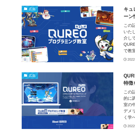
キュ
広島
ーン
この
いた
介し
QU
で教室
202
QU
広島
特徴
この
的に
室の
デメ
く学べ
202