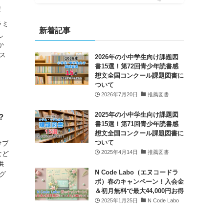
！
ラミ
新着記事
し
か
ス
2026年の小中学生向け課題図
書15選！第72回青少年読書感
想文全国コンクール課題図書に
ついて
2026年7月20日
推薦図書
2025年の小中学生向け課題図
？
書15選！第71回青少年読書感
想文全国コンクール課題図書に
ついて
けプ
2025年4月14日
推薦図書
など
供
N Code Labo（エヌコードラ
グ
ボ）春のキャンペーン！入会金
＆初月無料で最大44,000円お得
2025年1月25日
N Code Labo