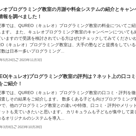
レオプログラミング教室の月謝や料金システムの紹介とキャン
情報を調べました！
記事では、QUREO（キュレオ）プログラミング教室の料金についてご紹
します。 また、キュレオプログラミング教室のキャンペーンについても
ていますので受講を検討されている方はぜひチェックしてみてください
REO（キュレオ）プログラミング教室は、大手の塾などと提携をしている
数は日本一多いプログラミング...
2年5月24日
2023年11月3日
REO(キュレオ)プログラミング教室の評判は？ネット上の口コミ
をご紹介！
記事では、QUREO（キュレオ）プログラミング教室の口コミ・評判を徹
調査しその結果をご紹介します。 数多くある子ども向けプログラミング
中で、他のプログラミング教室との違いや特徴、口コミ・評判やメリッ
リットも見ていきたいと思います。 カリキュラムも子どもが集中して楽
るオリジナルのシステムを導入...
2年3月8日
2023年10月28日