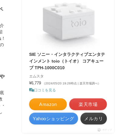
ペ
介
紹
ね！
の
SIE ソニー・インタラクティブエンタテ
インメント toio（トイオ） コアキュー
ブ TPH-1000C010
や
エムスタ
¥6,779
（2024/05/20 19:26時点 | 楽天市場調べ）
口コミを見る
底
教
Amazon
楽天市場
ト・
し
Yahooショッピング
メルカリ
ポチップ