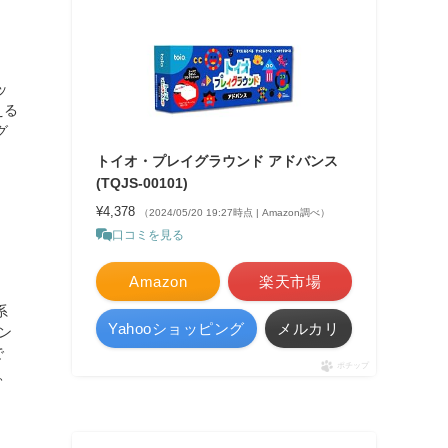
ッ
える
グ
トイオ・プレイグラウンド アドバンス
(TQJS-00101)
¥4,378
（2024/05/20 19:27時点 | Amazon調べ）
口コミを見る
Amazon
楽天市場
系
Yahooショッピング
メルカリ
ン
で
ポチップ
、