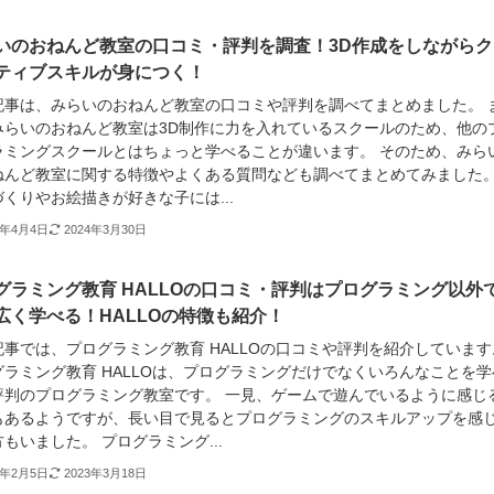
いのおねんど教室の口コミ・評判を調査！3D作成をしながらク
ティブスキルが身につく！
記事は、みらいのおねんど教室の口コミや評判を調べてまとめました。 
みらいのおねんど教室は3D制作に力を入れているスクールのため、他の
ラミングスクールとはちょっと学べることが違います。 そのため、みら
ねんど教室に関する特徴やよくある質問なども調べてまとめてみました
くりやお絵描きが好きな子には...
3年4月4日
2024年3月30日
グラミング教育 HALLOの口コミ・評判はプログラミング以外
広く学べる！HALLOの特徴も紹介！
記事では、プログラミング教育 HALLOの口コミや評判を紹介しています
グラミング教育 HALLOは、プログラミングだけでなくいろんなことを学
評判のプログラミング教室です。 一見、ゲームで遊んでいるように感じ
もあるようですが、長い目で見るとプログラミングのスキルアップを感
もいました。 プログラミング...
3年2月5日
2023年3月18日