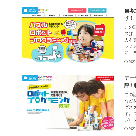
自考
広島
す！
この
ズは
力を
ラミ
に、自
202
アー
広島
評！
この
など
グス
す。
プログ
202