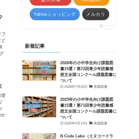
Yahooショッピング
メルカリ
？
ポチップ
けプ
など
新着記事
供
グ
2026年の小中学生向け課題図
書15選！第72回青少年読書感
想文全国コンクール課題図書に
ついて
ミ
2026年7月20日
推薦図書
教室
2025年の小中学生向け課題図
リ
書15選！第71回青少年読書感
か
想文全国コンクール課題図書に
のか
ついて
2025年4月14日
推薦図書
N Code Labo（エヌコードラ