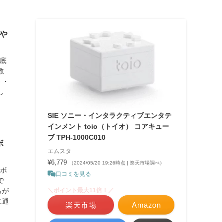
や
底
教
ト・
し
SIE ソニー・インタラクティブエンタテ
インメント toio（トイオ） コアキュー
ブ TPH-1000C010
ボ
エムスタ
¥6,779
（2024/05/20 19:26時点 | 楽天市場調べ）
ロボ
口コミを見る
で
＼ポイント最大11倍！／
ろが
に通
楽天市場
Amazon