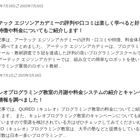
2年7月19日
2022年7月20日
テック エジソンアカデミーの評判や口コミは楽しく学べると好
特徴や料金についてもご紹介します！
記事は、アーテック エジソンアカデミーの評判・口コミや特徴、料金体
を調べてまとめました。 アーテック エジソンアカデミーは、プログラミ
クール・教材調査で５冠を達成した評判の良いプログラミングスクール
 アーテック エジソンアカデミーでは、組み立ての簡単なロボットを使い
ラミング重視のロボット教材...
2年7月1日
2023年3月18日
レオプログラミング教室の月謝や料金システムの紹介とキャン
情報を調べました！
記事では、QUREO（キュレオ）プログラミング教室の料金についてご紹
します。 また、キュレオプログラミング教室のキャンペーンについても
ていますので受講を検討されている方はぜひチェックしてみてください
REO（キュレオ）プログラミング教室は、大手の塾などと提携をしている
数は日本一多いプログラミング...