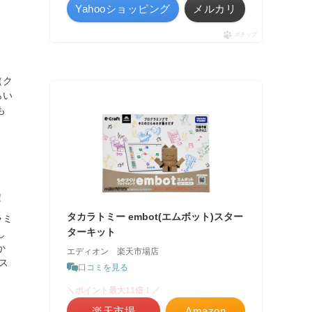
Yahooショッピング
メルカリ
ポチップ
（ク
らい
も
！
タカラトミー embot(エムボット)スター
ラミ
ターキット
し
か
エディオン 楽天市場店
ス
口コミを見る
＼ポイント最大11倍！／
楽天市場
Amazon