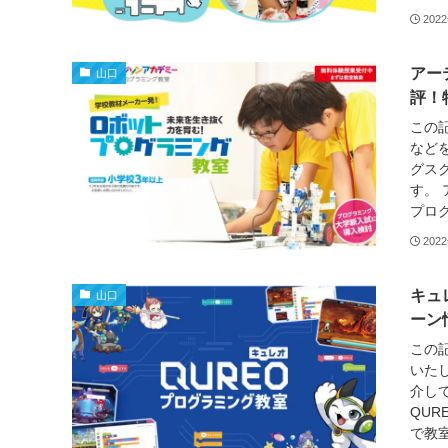
202
アー
山口
評！
この
など
グス
す。
プログ
202
キュ
山口
ーン
この
いた
介し
QU
で教室