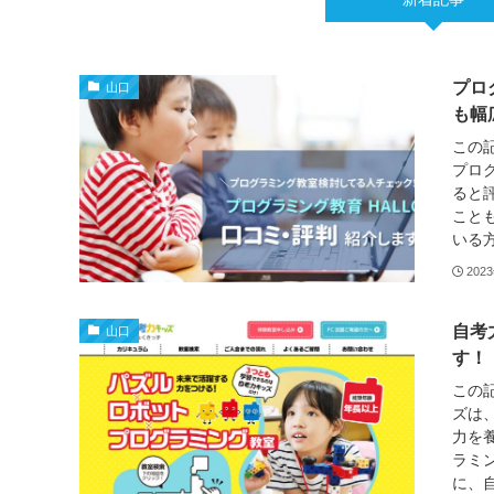
プロ
山口
も幅
この
プロ
ると
こと
いる方
202
自考
山口
す！
この
ズは
力を
ラミ
に、自