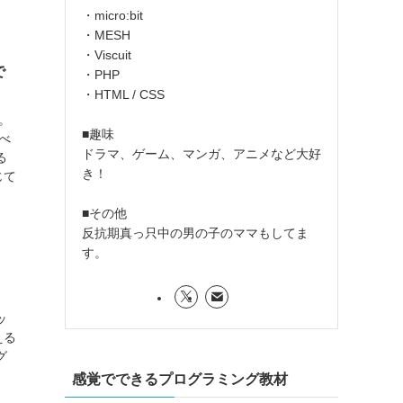
・micro:bit
・MESH
・Viscuit
で
・PHP
・HTML / CSS
。
■趣味
べ
ドラマ、ゲーム、マンガ、アニメなど大好
る
き！
じて
■その他
反抗期真っ只中の男の子のママもしてま
す。
ッ
える
グ
感覚でできるプログラミング教材