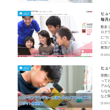
ヒュ
山口
毎月
数多
ログ
につ
にピ
教室の
202
ヒュ
山口
実際
って
アル
らな
など聞
202