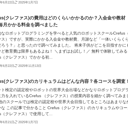
1年6月22日
2025年1月7日
efus(クレファス)の費用はどのくらいかかるのか？入会金や教材
毎月かかる料金を調べました
的なロボットプログラミングを学べると人気のロボットスクールCrefus
ァス）ですが、実際にかかる入会金や教材費、月謝など「一体いくらく
だろう？」と思ったので調べてみました。 将来子供がどこを目指すかに
けど教育費は限界もあるよね！ ＼まずはお試し！／ 無料で体験してみる
fus（クレファス）でかかる初...
1年6月22日
2025年11月13日
efus(クレファス)のカリキュラムはどんな内容？各コースを調査
ット検定の認定校やロボットの世界大会出場などかなりロボットプログ
力を入れているCrefus （クレファス）の授業内容を細かく調べてみま
 他のスクールでは検定の認定校や世界大会目指してるところはあまりな
な この記事で分かること Crefus（クレファス）のカリキュラムやコー
fus（クレファス）で使用して...
1年6月21日
2025年1月7日