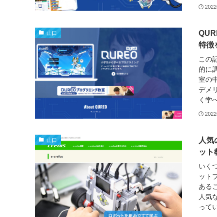
202
QU
山口
特徴
この
的に
室の
デメ
く学べ
202
人気
山口
ット
いくつ
ット
ある
人気
ってい