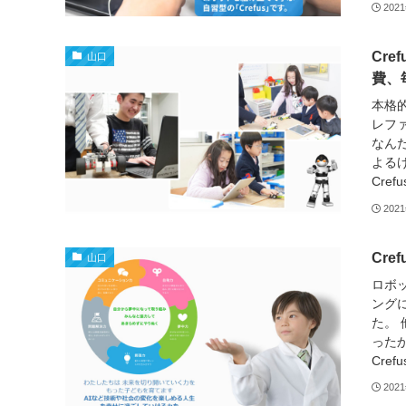
202
Cr
山口
費、
本格
レフ
なん
よる
Cre
202
Cr
山口
ロボ
ングに
た。
ったか
Cre
202