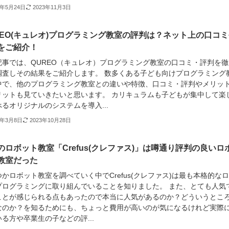
2年5月24日
2023年11月3日
REO(キュレオ)プログラミング教室の評判は？ネット上の口コミ
をご紹介！
記事では、QUREO（キュレオ）プログラミング教室の口コミ・評判を徹
調査しその結果をご紹介します。 数多くある子ども向けプログラミング
中で、他のプログラミング教室との違いや特徴、口コミ・評判やメリッ
リットも見ていきたいと思います。 カリキュラムも子どもが集中して楽
るオリジナルのシステムを導入...
2年3月8日
2023年10月28日
のロボット教室「Crefus(クレファス)」は噂通り評判の良いロ
教室だった
かロボット教室を調べていく中でCrefus(クレファス)は最も本格的な
プログラミングに取り組んでいることを知りました。 また、とても人気
ことが感じられる点もあったので本当に人気があるのか？どういうとこ
なのか？を知るためにも、ちょっと費用が高いのが気になるけれど実際
る方や卒業生の子などの評...