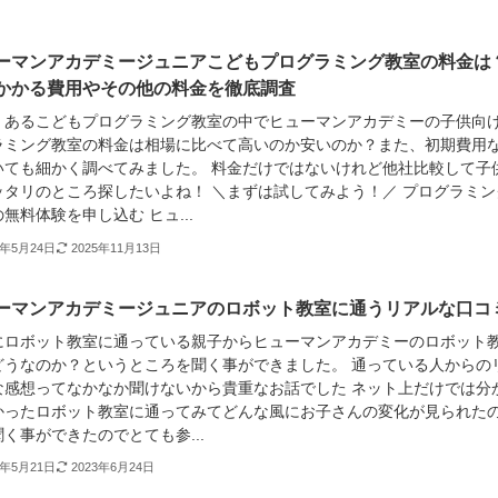
ーマンアカデミージュニアこどもプログラミング教室の料金は
かかる費用やその他の料金を徹底調査
くあるこどもプログラミング教室の中でヒューマンアカデミーの子供向
ラミング教室の料金は相場に比べて高いのか安いのか？また、初期費用
いても細かく調べてみました。 料金だけではないけれど他社比較して子
ッタリのところ探したいよね！ ＼まずは試してみよう！／ プログラミン
無料体験を申し込む ヒュ...
1年5月24日
2025年11月13日
ーマンアカデミージュニアのロボット教室に通うリアルな口コ
にロボット教室に通っている親子からヒューマンアカデミーのロボット
どうなのか？というところを聞く事ができました。 通っている人からの
な感想ってなかなか聞けないから貴重なお話でした ネット上だけでは分
かったロボット教室に通ってみてどんな風にお子さんの変化が見られた
く事ができたのでとても参...
1年5月21日
2023年6月24日