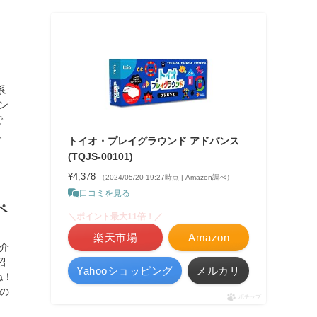
系
ン
で
、
トイオ・プレイグラウンド アドバンス
(TQJS-00101)
¥4,378
（2024/05/20 19:27時点 | Amazon調べ）
口コミを見る
ペ
＼ポイント最大11倍！／
楽天市場
Amazon
介
紹
Yahooショッピング
メルカリ
ね！
の
ポチップ