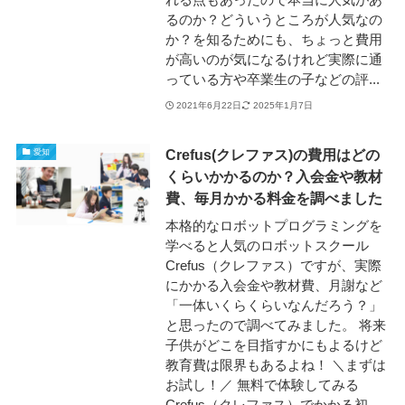
るのか？どういうところが人気なの
か？を知るためにも、ちょっと費用
が高いのが気になるけれど実際に通
っている方や卒業生の子などの評...
2021年6月22日
2025年1月7日
Crefus(クレファス)の費用はどの
愛知
くらいかかるのか？入会金や教材
費、毎月かかる料金を調べました
本格的なロボットプログラミングを
学べると人気のロボットスクール
Crefus（クレファス）ですが、実際
にかかる入会金や教材費、月謝など
「一体いくらくらいなんだろう？」
と思ったので調べてみました。 将来
子供がどこを目指すかにもよるけど
教育費は限界もあるよね！ ＼まずは
お試し！／ 無料で体験してみる
Crefus（クレファス）でかかる初...