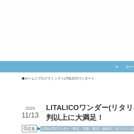
ホー
ホーム
プログラミング
LITALICOワンダー
LITALICOワンダー(
2025
11/13
判以上に大満足！
広告
LITALICOワンダー
埼玉
千葉
東京
神奈川
オンライン/