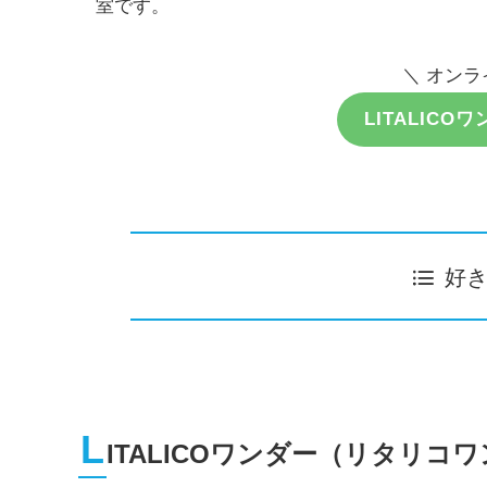
室です。
＼ オンラ
LITALIC
好
L
ITALICOワンダー（リタリ