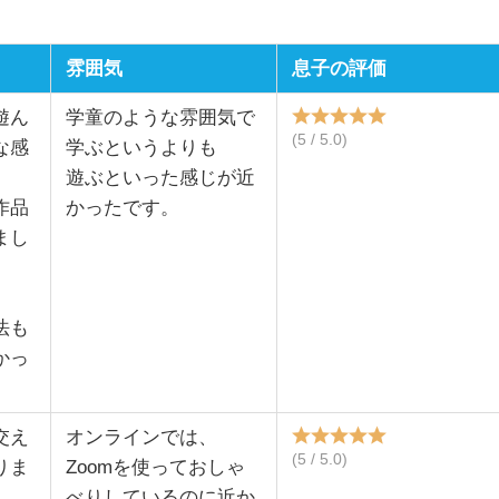
雰囲気
息子の評価
遊ん
学童のような雰囲気で
(5 / 5.0)
な感
学ぶというよりも
遊ぶといった感じが近
作品
かったです。
まし
法も
かっ
交え
オンラインでは、
(5 / 5.0)
りま
Zoomを使っておしゃ
べりしているのに近か