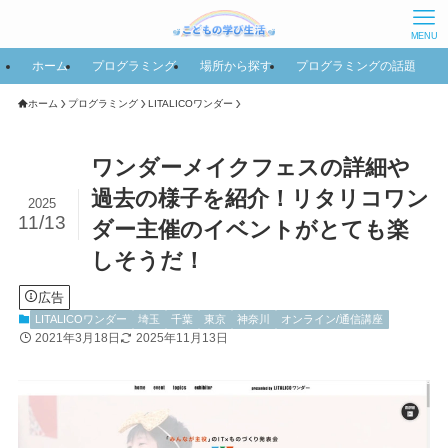
MENU
ホーム
プログラミング
場所から探す
プログラミングの話題
ホーム
プログラミング
LITALICOワンダー
ワンダーメイクフェスの詳細や
過去の様子を紹介！リタリコワン
2025
11/13
ダー主催のイベントがとても楽
しそうだ！
広告
LITALICOワンダー
埼玉
千葉
東京
神奈川
オンライン/通信講座
2021年3月18日
2025年11月13日