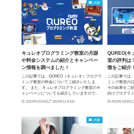
沖縄
キュレオプログラミング教室の月謝
QUREO(
や料金システムの紹介とキャンペー
室の評判は
ン情報を調べました！
徴をご紹介
この記事では、QUREO（キュレオ）プログラ
この記事では、
ミング教室の料金についてご紹介いたしま
ミング教室の
す。 また、キュレオプログラミング教室のキ
その結果をご紹
ャンペーンについても紹介していますので...
向けプログラミ
2022年5月24日
2023年11月3日
2022年3月8日
沖縄