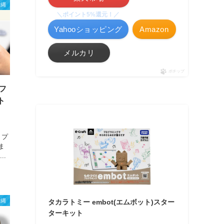
沖縄
＼ポイント5%還元！／
Yahooショッピング
Amazon
メルカリ
ポチップ
レフ
ト
トプ
ま
..
沖縄
タカラトミー embot(エムボット)スター
ターキット