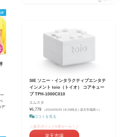
ポチップ
沖縄
評
！
SIE ソニー・インタラクティブエンタテ
インメント toio（トイオ） コアキュー
ブ TPH-1000C010
ミー
べ
エムスタ
カデ
¥6,779
（2024/05/20 19:26時点 | 楽天市場調べ）
口コミを見る
＼楽天ポイント5倍セール！／
楽天市場