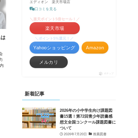
エディオン 楽天市場店
口コミを見る
＼楽天ポイント5倍セール！／
楽天市場
ムは
＼ポイント5%還元！／
Yahooショッピング
Amazon
会
力
メルカリ
業内
ポチップ
新着記事
2026年の小中学生向け課題図
書15選！第72回青少年読書感
想文全国コンクール課題図書に
ついて
2026年7月20日
推薦図書