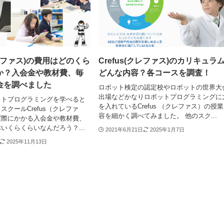
(クレファス)の費用はどのくら
Crefus(クレファス)のカリキュラ
か？入会金や教材費、毎
どんな内容？各コースを調査！
金を調べました
ロボット検定の認定校やロボットの世界大
出場などかなりロボットプログラミングに
ットプログラミングを学べると
を入れているCrefus （クレファス）の授
スクールCrefus（クレファ
容を細かく調べてみました。 他のスク...
実際にかかる入会金や教材費、
いくらくらいなんだろう？...
2021年6月21日
2025年1月7日
2025年11月13日