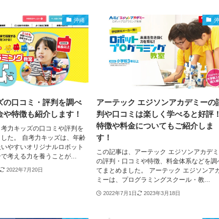
沖縄
ズの口コミ・評判を調べ
アーテック エジソンアカデミーの
金や特徴も紹介します！
判や口コミは楽しく学べると好評
特徴や料金についてもご紹介しま
自考力キッズの口コミや評判を
す！
した。 自考力キッズは、年齢
扱いやすいオリジナルロボット
この記事は、アーテック エジソンアカデ
で考える力を養うことが...
の評判・口コミや特徴、料金体系などを調
てまとめました。 アーテック エジソンア
2022年7月20日
ミーは、プログラミングスクール・教...
2022年7月1日
2023年3月18日