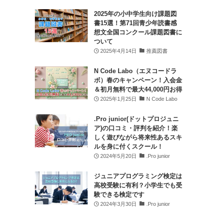
2025年の小中学生向け課題図
書15選！第71回青少年読書感
想文全国コンクール課題図書に
ついて
2025年4月14日
推薦図書
N Code Labo（エヌコードラ
ボ）春のキャンペーン！入会金
＆初月無料で最大44,000円お得
2025年1月25日
N Code Labo
.Pro junior(ドットプロジュニ
ア)の口コミ・評判を紹介！楽
しく遊びながら将来性あるスキ
ルを身に付くスクール！
2024年5月20日
.Pro junior
ジュニアプログラミング検定は
高校受験に有利？小学生でも受
験できる検定です
2024年3月30日
.Pro junior