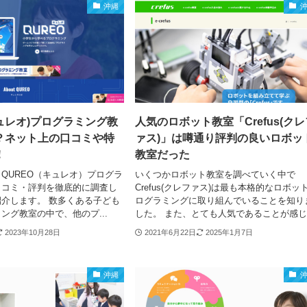
沖縄
キュレオ)プログラミング教
人気のロボット教室「Crefus(ク
？ネット上の口コミや特
ァス)」は噂通り評判の良いロボッ
！
教室だった
QUREO（キュレオ）プログラ
いくつかロボット教室を調べていく中で
口コミ・評判を徹底的に調査し
Crefus(クレファス)は最も本格的なロボッ
介します。 数多くある子ども
ログラミングに取り組んでいることを知り
ング教室の中で、他のプ...
した。 また、とても人気であることが感じ.
2023年10月28日
2021年6月22日
2025年1月7日
沖縄