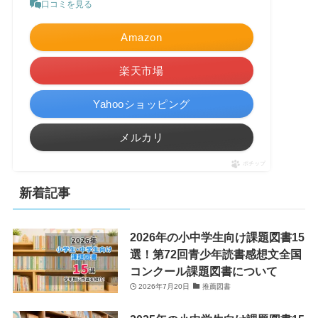
口コミを見る
Amazon
楽天市場
Yahooショッピング
メルカリ
ポチップ
新着記事
2026年の小中学生向け課題図書15
選！第72回青少年読書感想文全国
コンクール課題図書について
2026年7月20日
推薦図書