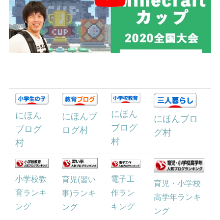
にほん
にほん
にほんブ
にほんブロ
ブログ
ブログ
ログ村
グ村
村
村
小学校教
電子工
育児(習い
育児・小学校
育ランキ
作ラン
事)ランキ
高学年ランキ
ング
キング
ング
ング