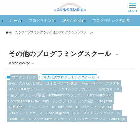
MENU
ホーム
プログラミング
場所から探す
プログラミングの話題
ホーム
プログラミング
その他のプログラミングスクール
その他のプログラミングスクール
–
category –
プログラミング
その他のプログラミングスクール
みらいのおねんど教室
ひよこパソコン教室
classmall Kids
デジタネ
D-SCHOOLオンライン
アーテックエジソンアカデミー
自考力キッズ
Z会プログラミング講座
TechAcademyジュニア
CodeCampKIDS
Groovy Lab in a Box
egg
ラシクプログラミング講座
.Pro junior
KIDS PRO
アンズテック
N Code Labo
ロッボクラブ
HALLO
プログラミングキッズ
Code of genius
スタープログラミングスクール
ITeensLab
ICTスクールNELオンライン
ミスタージョーンズ
CoderDojo