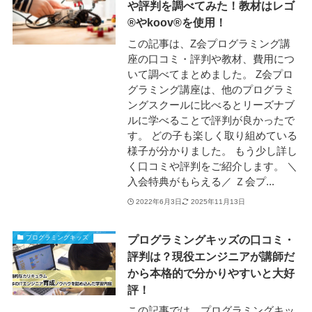
や評判を調べてみた！教材はレゴ
®やkoov®を使用！
この記事は、Z会プログラミング講
座の口コミ・評判や教材、費用につ
いて調べてまとめました。 Z会プロ
グラミング講座は、他のプログラミ
ングスクールに比べるとリーズナブ
ルに学べることで評判が良かったで
す。 どの子も楽しく取り組めている
様子が分かりました。 もう少し詳し
く口コミや評判をご紹介します。 ＼
入会特典がもらえる／ Ｚ会プ...
2022年6月3日
2025年11月13日
プログラミングキッズの口コミ・
プログラミングキッズ
評判は？現役エンジニアが講師だ
から本格的で分かりやすいと大好
評！
この記事では、プログラミングキッ