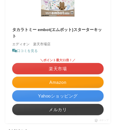
タカラトミー embot(エムボット)スターターキッ
ト
エディオン 楽天市場店
口コミを見る
＼ポイント最大11倍！／
楽天市場
Amazon
Yahooショッピング
メルカリ
ポチップ