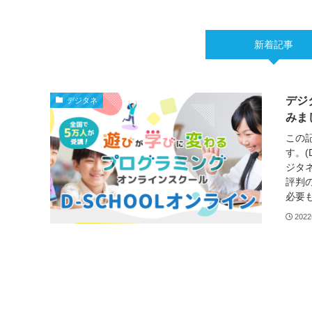
新着記事
デジ
デジタネ
みま
この記
す。(
ジタ
評判
必要も
202