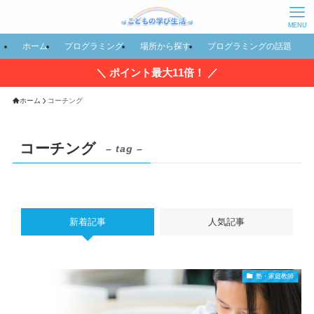
MENU
ホーム
プログラミング
場所から探す
プログラミングの話題
＼ ポイント最大11倍！ ／
ホーム
コーチング
コーチング
– tag –
新着記事
人気記事
塾・家庭教師