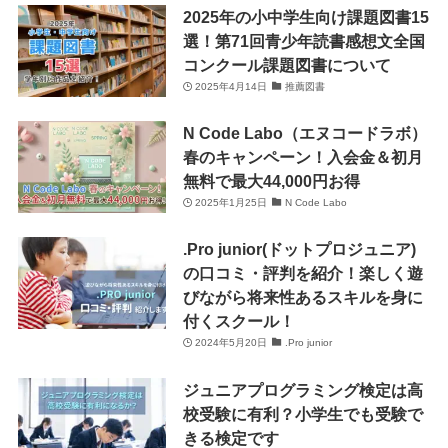
2025年の小中学生向け課題図書15
選！第71回青少年読書感想文全国
コンクール課題図書について
2025年4月14日
推薦図書
N Code Labo（エヌコードラボ）
春のキャンペーン！入会金＆初月
無料で最大44,000円お得
2025年1月25日
N Code Labo
.Pro junior(ドットプロジュニア)
の口コミ・評判を紹介！楽しく遊
びながら将来性あるスキルを身に
付くスクール！
2024年5月20日
.Pro junior
ジュニアプログラミング検定は高
校受験に有利？小学生でも受験で
きる検定です